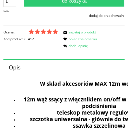
do koszyka
szt.
dodaj do przechowalni
Ocena:
zapytaj o produkt
Kod produktu:
412
poleć znajomemu
dodaj opinię
Opis
W skład akcesoriów MAX 12m w
12m wąż ssący z włącznikiem on/off w r
podciśnienia
teleskop metalowy regul
szczotka uniwersalna - głównie do 
ssawka szczelinowa