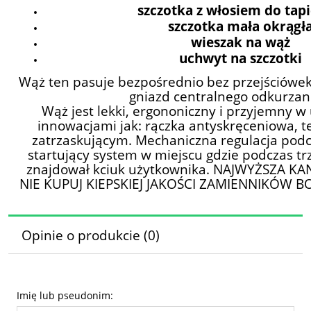
szczotka z włosiem do tapi
szczotka mała okrągł
wieszak na wąż
uchwyt na szczotki
Wąż ten pasuje bezpośrednio bez przejściówe
gniazd centralnego odkurzan
Wąż jest lekki, ergononiczny i przyjemny w
innowacjami jak: rączka antyskręceniowa, t
zatrzaskującym. Mechaniczna regulacja podc
startujący system w miejscu gdzie podczas tr
znajdował kciuk użytkownika. NAJWYŻSZA KA
NIE KUPUJ KIEPSKIEJ JAKOŚCI ZAMIENNIKÓW B
Opinie o produkcie (0)
Imię lub pseudonim: