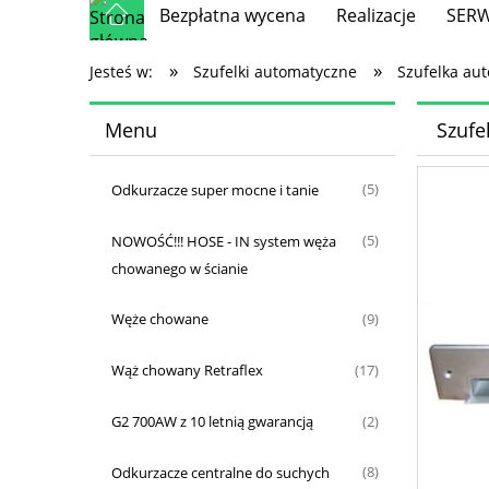
Bezpłatna wycena
Realizacje
SERWI
»
»
Jesteś w:
Szufelki automatyczne
Szufelka au
Menu
Szufe
Odkurzacze super mocne i tanie
(5)
NOWOŚĆ!!! HOSE - IN system węża
(5)
chowanego w ścianie
Węże chowane
(9)
Wąż chowany Retraflex
(17)
G2 700AW z 10 letnią gwarancją
(2)
Odkurzacze centralne do suchych
(8)