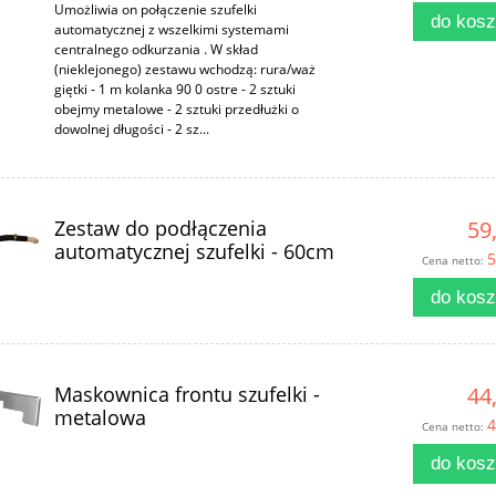
Umożliwia on połączenie szufelki
do kos
automatycznej z wszelkimi systemami
centralnego odkurzania . W skład
(nieklejonego) zestawu wchodzą: rura/waż
giętki - 1 m kolanka 90 0 ostre - 2 sztuki
obejmy metalowe - 2 sztuki przedłużki o
dowolnej długości - 2 sz...
Zestaw do podłączenia
59,
automatycznej szufelki - 60cm
5
Cena netto:
do kos
Maskownica frontu szufelki -
44,
metalowa
4
Cena netto:
do kos