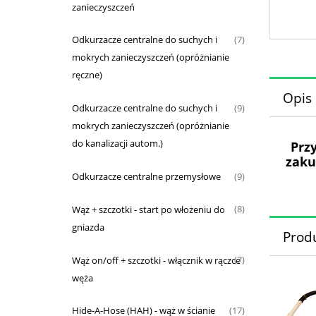
zanieczyszczeń
Odkurzacze centralne do suchych i
(7)
mokrych zanieczyszczeń (opróżnianie
ręczne)
Opis
Odkurzacze centralne do suchych i
(9)
mokrych zanieczyszczeń (opróżnianie
do kanalizacji autom.)
Prz
zaku
Odkurzacze centralne przemysłowe
(9)
Wąż + szczotki - start po włożeniu do
(8)
gniazda
Prod
Wąż on/off + szczotki - włącznik w rączce
(7)
węża
Hide-A-Hose (HAH) - wąż w ścianie
(17)