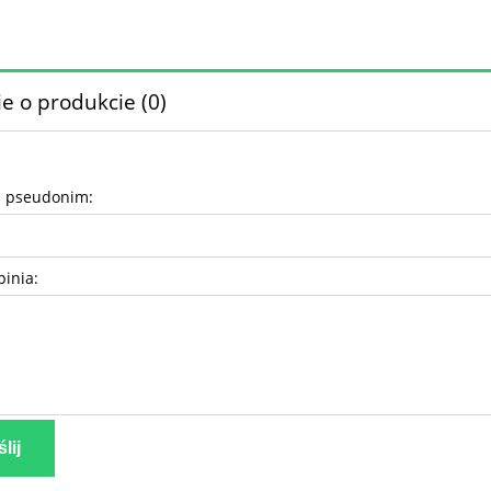
e o produkcie (0)
b pseudonim:
pinia:
lij