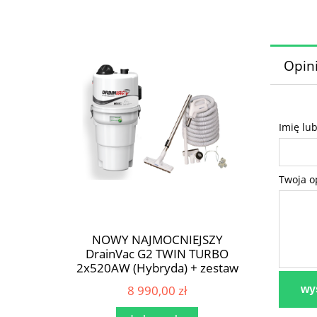
Opini
Imię lu
Twoja o
NOWY NAJMOCNIEJSZY
DrainVac G2 TWIN TURBO
2x520AW (Hybryda) + zestaw
akcesoriów ON/OFF MAX 9m
8 990,00 zł
wyś