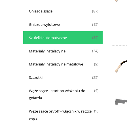
Gniazda ssące
(87)
Gniazda wylotowe
(15)
Szufelki automatyczne
(35)
Materiały instalacyjne
(34)
Materiały instalacyjne metalowe
(9)
Szczotki
(25)
Węże ssące - start po włożeniu do
(4)
gniazda
Węże ssące on/off - włącznik w rączce
(9)
węża