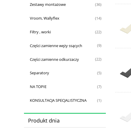
Zestawy montażowe
(36)
Vroom, Wallyflex
(14)
Filtry , worki
(22)
Części zamienne węży ssących
(9)
Części zamienne odkurzaczy
(22)
Separatory
(5)
NA TOPIE
(7)
KONSULTACJA SPECJALISTYCZNA
(1)
Produkt dnia