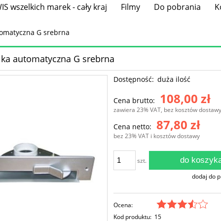
S wszelkich marek - cały kraj
Filmy
Do pobrania
K
tomatyczna G srebrna
lka automatyczna G srebrna
Dostępność:
duża ilość
108,00 zł
Cena brutto:
zawiera 23% VAT, bez kosztów dostaw
87,80 zł
Cena netto:
bez 23% VAT i kosztów dostawy
do koszyk
szt.
dodaj do 
Ocena:
Kod produktu:
15