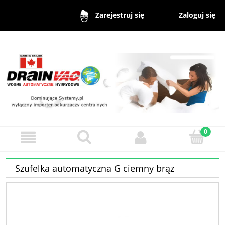
Zaloguj się
Zarejestruj się
Szufelka automatyczna G ciemny brąz