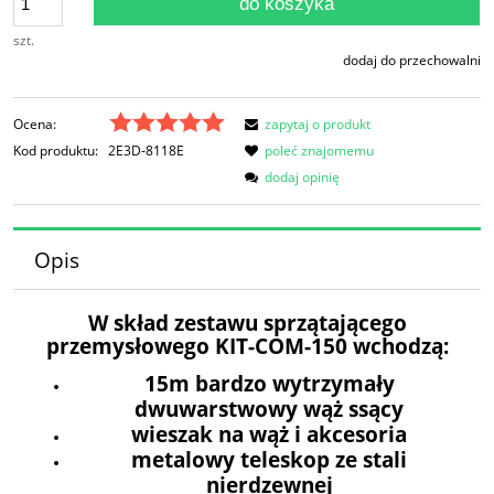
do koszyka
szt.
dodaj do przechowalni
Ocena:
zapytaj o produkt
Kod produktu:
2E3D-8118E
poleć znajomemu
dodaj opinię
Opis
W skład zestawu sprzątającego
przemysłowego KIT-COM-150 wchodzą:
15m bardzo wytrzymały
dwuwarstwowy wąż ssący
wieszak na wąż i akcesoria
metalowy teleskop ze stali
nierdzewnej